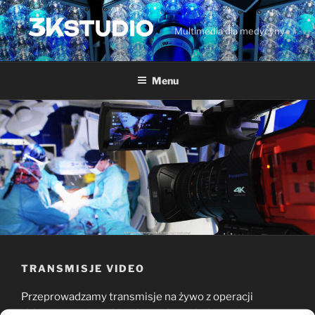
Przejdź
do
Multimedia dla medycyny
treści
Menu
TRANSMISJE VIDEO
Przeprowadzamy transmisje na żywo z operacji
chirurgicznych i zabiegów endowaskularnych.