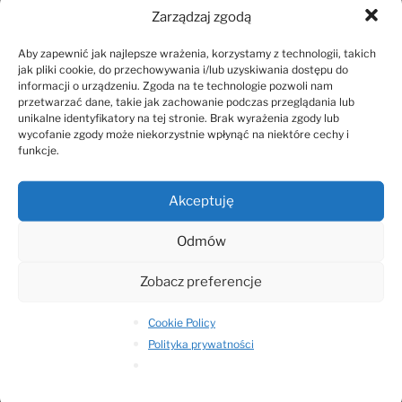
Zarządzaj zgodą
Specjalnie dostosowane parametry kodowania i
transmisji danych zapewniają bardzo dobrą jakość
Aby zapewnić jak najlepsze wrażenia, korzystamy z technologii, takich
przesyłanego obrazu i dźwięku. Obraz z urządzeń
jak pliki cookie, do przechowywania i/lub uzyskiwania dostępu do
medycznych (np. angiografu, USG, IVUS, OCT, FFR,
informacji o urządzeniu. Zgoda na te technologie pozwoli nam
przetwarzać dane, takie jak zachowanie podczas przeglądania lub
kolonoskopu, laparoskopu, artroskopu) jest czytelny w
unikalne identyfikatory na tej stronie. Brak wyrażenia zgody lub
takim samym stopniu jak na sali zabiegowej.
wycofanie zgody może niekorzystnie wpłynąć na niektóre cechy i
funkcje.
Cechy technologii:
Akceptuję
dwukierunkowa łączność audio i video
transmisja obrazu z kamer oraz urządzeń medycznych
Odmów
dowolne komponowanie obrazów przesyłanych z sali
zabiegowej z zastosowaniem miksera video
Zobacz preferencje
kamery broadcastowe FullHD / 4K
statywy przystosowane do pracy na sali zabiegowej /
Cookie Policy
operacyjnej
Polityka prywatności
zaawansowany panel do zarządzania video-konferencją
przeprowadzaną z kilku miejsc jednocześnie