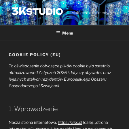
Przejdź
do
Multimedia dla medycyny
treści
Menu
COOKIE POLICY (EU)
To oświadczenie dotyczące plików cookie było ostatnio
aktualizowane 17 styczeń 2026 i dotyczy obywateli oraz
legalnych stałych rezydentów Europejskiego Obszaru
Gospodarczego i Szwajcarii.
1. Wprowadzenie
Nasza strona internetowa,
https://3ks.pl
(dalej: „strona
internetowa”) używa plików cookie i innych powiązanych