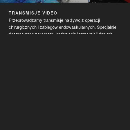
TRANSMISJE VIDEO
Przeprowadzamy transmisje na żywo z operacji
chirurgicznych i zabiegów endowaskularnych. Specjalnie
dostosowane parametry kodowania i transmisji danych
zapewniają bardzo dobrą jakość przesyłanego obrazu i
dźwięku. Obraz z urządzeń medycznych (np. angiografu,
USG, IVUS, OCT, FFR, kolonoskopu, laparoskopu,
artroskopu) jest czytelny w takim samym stopniu jak na
sali zabiegowej.
Cechy technologii:
dwukierunkowa łączność audio i video
transmisja obrazu z kamer oraz urządzeń medycznych
dowolne komponowanie obrazów przesyłanych z sali
zabiegowej z zastosowaniem miksera video
kamery broadcastowe FullHD / 4K